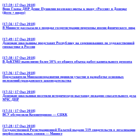
[17:59 | 17 Окт 2018]
Врио Главы ДНР Денис Пушилин возложил цветы к знаку «Россия» в Донецке
(фото + видео)
[17:56 | 17 Окт 2018]
В Минюсте рассказали о порядке госрегистрации перемены имени физического лица
[17:49 | 17 Окт 2018]
Донецкие школьницы представят Республику на соревнованиях по художественной
гимнастике в России
[17:38 | 17 Окт 2018]
В ДоКТМО выполнено более 50% от общего объема работ капитального ремонта
[17:36 | 17 Окт 2018]
Представители Минэкономразвития приняли участие в разработке основных
положений гражданского законодательства
[17:32 | 17 Окт 2018]
Донецкие школьники посетили историческую выставку пожарно-спасательного дела
МЧС ДНР
[17:31 | 17 Окт 2018]
ВСУ обстреляли Коминтерново — СЦКК
[17:28 | 17 Окт 2018]
Государственной Регистрационной Палатой выдано 519 свидетельств о легализации
профессиональных союзов — Минюст