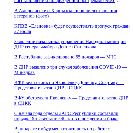
восстановлению поврежденной обстрелами ВФУ
магистрали канала «Северский Донец – Донбасс»
В Амвросиевке и Харцызске прошли чествования
ветеранов (фото)
КПВВ «Еленовка» будет осуществлять пропуск граждан
27 июля
Заявление начальника управления Народной милиции
ДНР генерал-майора Дениса Синенкова
В Республике зафиксировано 55 пожаров — МЧС
В ДНР выявлено три случая заболевания COVID-19 —
Минздрав
ВФУ вели огонь по Яковлевке, Донецку, Спартаку —
Представительство ДНР в СЦКК
ВФУ обстреляли Яковлевку — Представительство ДНР
в СЦКК
С начала года отделы ЗАГС Республики составили
порядка 6 тысяч записей актов о рождении и браке
В аппарате омбудсмена отчитались по работе с