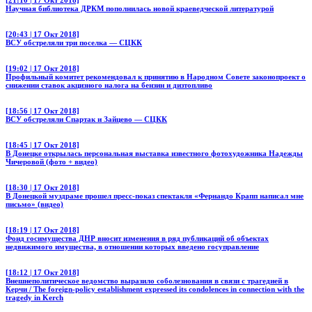
Научная библиотека ДРКМ пополнилась новой краеведческой литературой
[20:43 | 17 Окт 2018]
ВСУ обстреляли три поселка — СЦКК
[19:02 | 17 Окт 2018]
Профильный комитет рекомендовал к принятию в Народном Совете законопроект о
снижении ставок акцизного налога на бензин и дизтопливо
[18:56 | 17 Окт 2018]
ВСУ обстреляли Спартак и Зайцево — СЦКК
[18:45 | 17 Окт 2018]
В Донецке открылась персональная выставка известного фотохудожника Надежды
Чичеровой (фото + видео)
[18:30 | 17 Окт 2018]
В Донецкой муздраме прошел пресс-показ спектакля «Фернандо Крапп написал мне
письмо» (видео)
[18:19 | 17 Окт 2018]
Фонд госимущества ДНР вносит изменения в ряд публикаций об объектах
недвижимого имущества, в отношении которых введено госуправление
[18:12 | 17 Окт 2018]
Внешнеполитическое ведомство выразило соболезнования в связи с трагедией в
Керчи / The foreign-policy establishment expressed its condolences in connection with the
tragedy in Kerch