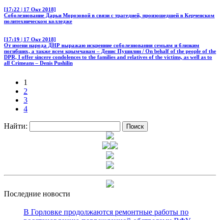
[17:22 | 17 Окт 2018]
Соболезнование Дарьи Морозовой в связи с трагедией, произошедшей в Керченском
политехническом колледже
[17:19 | 17 Окт 2018]
От имени народа ДНР выражаю искренние соболезнования семьям и близким
погибших, а также всем крымчанам – Денис Пушилин / On behalf of the people of the
DPR, I offer sincere condolences to the families and relatives of the victims, as well as to
all Crimeans – Denis Pushilin
1
2
3
4
Найти:
Последние новости
В Горловке продолжаются ремонтные работы по