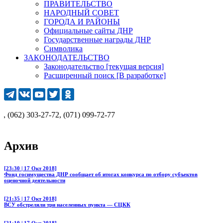
ПРАВИТЕЛЬСТВО
НАРОДНЫЙ СОВЕТ
ГОРОДА И РАЙОНЫ
Официальные сайты ДНР
Государственные награды ДНР
Символика
ЗАКОНОДАТЕЛЬСТВО
Законодательство [текущая версия]
Расширенный поиск [В разработке]
2) 303-27-72, (071) 099-72-77
Архив
[23:30 | 17 Окт 2018]
Фонд госимущества ДНР сообщает об итогах конкурса по отбору субъектов
оценочной деятельности
[21:35 | 17 Окт 2018]
ВСУ обстреляли три населенных пункта — СЦКК
[21:10 | 17 Окт 2018]