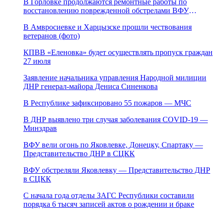
В Горловке продолжаются ремонтные работы по
восстановлению поврежденной обстрелами ВФУ
магистрали канала «Северский Донец – Донбасс»
В Амвросиевке и Харцызске прошли чествования
ветеранов (фото)
КПВВ «Еленовка» будет осуществлять пропуск граждан
27 июля
Заявление начальника управления Народной милиции
ДНР генерал-майора Дениса Синенкова
В Республике зафиксировано 55 пожаров — МЧС
В ДНР выявлено три случая заболевания COVID-19 —
Минздрав
ВФУ вели огонь по Яковлевке, Донецку, Спартаку —
Представительство ДНР в СЦКК
ВФУ обстреляли Яковлевку — Представительство ДНР
в СЦКК
С начала года отделы ЗАГС Республики составили
порядка 6 тысяч записей актов о рождении и браке