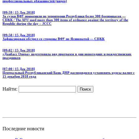
профессиональных обязанностей (видео)
[09:59 | 15 Дек 2018]
За сутки ВФУ применили по территории Республики более 300 боеприпасов —
СЦКК / The AFU used more than 300 items of ordnance against the territory of the
Republic during the day – JCCC
[09:50 | 15 Дек 2018]
Зафиксирован обстрел со стороны ВФУ по Ясиноватой — СЦКК
[09:02 | 15 Дек 2018]
«Донбасс Опера» подготовила ряд программ в дни новогодних и рождественских
праздников
[07:00 | 15 Дек 2018]
Центральный Республиканский Банк ДНР распорядился установить курсы валют с
15 декабря 2018 года
Найти:
Последние новости