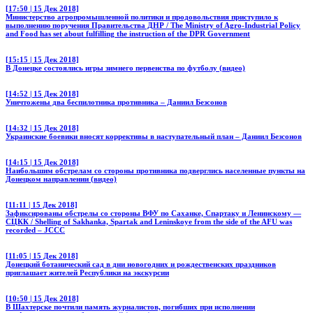
[17:50 | 15 Дек 2018]
Министерство агропромышленной политики и продовольствия приступило к
выполнению поручения Правительства ДНР / The Ministry of Agro-Industrial Policy
and Food has set about fulfilling the instruction of the DPR Government
[15:15 | 15 Дек 2018]
В Донецке состоялись игры зимнего первенства по футболу (видео)
[14:52 | 15 Дек 2018]
Уничтожены два беспилотника противника – Даниил Безсонов
[14:32 | 15 Дек 2018]
Украинские боевики вносят коррективы в наступательный план – Даниил Безсонов
[14:15 | 15 Дек 2018]
Наибольшим обстрелам со стороны противника подверглись населенные пункты на
Донецком направлении (видео)
[11:11 | 15 Дек 2018]
Зафиксированы обстрелы со стороны ВФУ по Саханке, Спартаку и Ленинскому —
СЦКК / Shelling of Sakhanka, Spartak and Leninskoye from the side of the AFU was
recorded – JCCC
[11:05 | 15 Дек 2018]
Донецкий ботанический сад в дни новогодних и рождественских праздников
приглашает жителей Республики на экскурсии
[10:50 | 15 Дек 2018]
В Шахтерске почтили память журналистов, погибших при исполнении