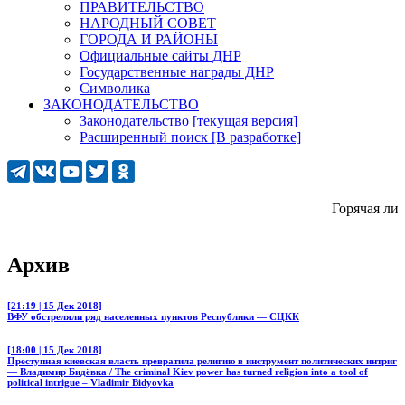
ПРАВИТЕЛЬСТВО
НАРОДНЫЙ СОВЕТ
ГОРОДА И РАЙОНЫ
Официальные сайты ДНР
Государственные награды ДНР
Символика
ЗАКОНОДАТЕЛЬСТВО
Законодательство [текущая версия]
Расширенный поиск [В разработке]
Горячая линия
Архив
[21:19 | 15 Дек 2018]
ВФУ обстреляли ряд населенных пунктов Республики — СЦКК
[18:00 | 15 Дек 2018]
Преступная киевская власть превратила религию в инструмент политических интриг
— Владимир Бидёвка / The criminal Kiev power has turned religion into a tool of
political intrigue – Vladimir Bidyovka