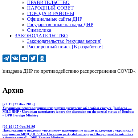
ПРАВИТЕЛЬСТВО
НАРОДНЫЙ СОВЕТ
ГОРОДА И РАЙОНЫ
Официальные сайты ДНР
Государственные награды ДНР
Символика
ЗАКОНОДАТЕЛЬСТВО
Законодательство [текущая версия]
Расширенный поиск [В разработке]
здрава ДНР по противодействию распространения COVID-19: 277 
Архив
[22:11 | 27 Фев 2019]
Украинские переговорщики игнорируют дискуссию об особом статусе Донбасса —
МИД ДНР / Ukrainian negotiators ignore the discussion on the special status of Donbass
– DPR Foreign Ministry
[20:19 | 27 Фев 2019]
Предложение о введении «весеннего» перемирия не нашло поддержки с украинской
стороны — МИД ДНР / The Ukrainian party did not support the proposal to introduce
a “spring truce” – DPR Foreign Ministry