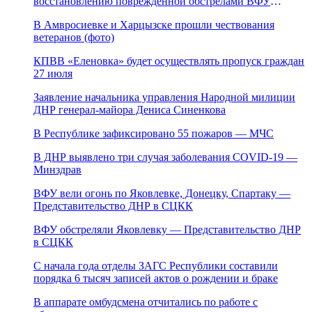
восстановлению поврежденной обстрелами ВФУ
магистрали канала «Северский Донец – Донбасс»
В Амвросиевке и Харцызске прошли чествования
ветеранов (фото)
КПВВ «Еленовка» будет осуществлять пропуск граждан
27 июля
Заявление начальника управления Народной милиции
ДНР генерал-майора Дениса Синенкова
В Республике зафиксировано 55 пожаров — МЧС
В ДНР выявлено три случая заболевания COVID-19 —
Минздрав
ВФУ вели огонь по Яковлевке, Донецку, Спартаку —
Представительство ДНР в СЦКК
ВФУ обстреляли Яковлевку — Представительство ДНР
в СЦКК
С начала года отделы ЗАГС Республики составили
порядка 6 тысяч записей актов о рождении и браке
В аппарате омбудсмена отчитались по работе с