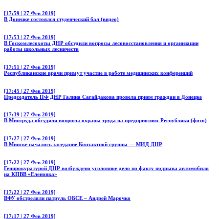
[17:59 | 27 Фев 2019]
В Донецке состоялся студенческий бал (видео)
[17:53 | 27 Фев 2019]
В Госкомлесохоты ДНР обсудили вопросы лесовосстановления и организации
работы школьных лесничеств
[17:51 | 27 Фев 2019]
Республиканские врачи примут участие в работе медицинских конференций
[17:45 | 27 Фев 2019]
Председатель ПФ ДНР Галина Сагайдакова провела прием граждан в Донецке
[17:39 | 27 Фев 2019]
В Минтруда обсудили вопросы охраны труда на предприятиях Республики (фото)
[17:27 | 27 Фев 2019]
В Минске началось заседание Контактной группы — МИД ДНР
[17:22 | 27 Фев 2019]
Генпрокуратурой ДНР возбуждено уголовное дело по факту подрыва автомобиля
на КПВВ «Еленовка»
[17:22 | 27 Фев 2019]
ВФУ обстреляли патруль ОБСЕ – Андрей Марочко
[17:17 | 27 Фев 2019]