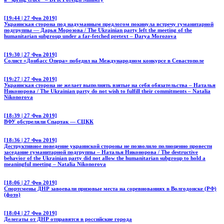
[19:44 | 27 Фев 2019]
Украинская сторона под надуманным предлогом покинула встречу гуманитарной
подгруппы — Дарья Морозова / The Ukrainian party left the meeting of the
humanitarian subgroup under a far-fetched pretext – Darya Morozova
[19:30 | 27 Фев 2019]
Солист «Донбасс Опера» победил на Международном конкурсе в Севастополе
[19:27 | 27 Фев 2019]
Украинская сторона не желает выполнять взятые на себя обязательства – Наталья
Никонорова / The Ukrainian party do not wish to fulfill their commitments – Natalia
Nikonorova
[18:39 | 27 Фев 2019]
ВФУ обстреляли Спартак — СЦКК
[18:36 | 27 Фев 2019]
Деструктивное поведение украинской стороны не позволило полноценно провести
заседание гуманитарной подгруппы – Наталья Никонорова / The destructive
behavior of the Ukrainian party did not allow the humanitarian subgroup to hold a
meaningful meeting – Natalia Nikonorova
[18:06 | 27 Фев 2019]
Спортсмены ДНР завоевали призовые места на соревнованиях в Волгодонске (РФ)
(фото)
[18:04 | 27 Фев 2019]
Делегаты от ДНР отправятся в российские города