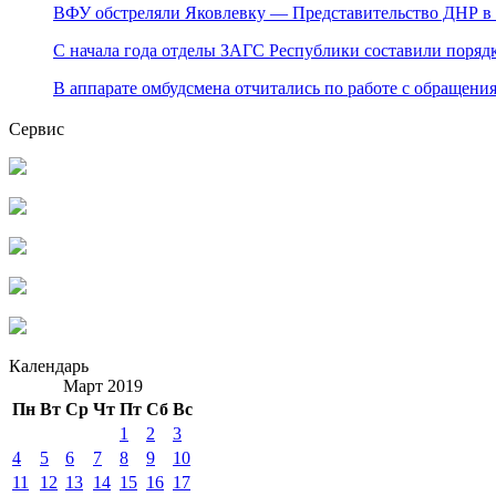
ВФУ обстреляли Яковлевку — Представительство ДНР 
С начала года отделы ЗАГС Республики составили порядк
В аппарате омбудсмена отчитались по работе с обращени
Сервис
Календарь
Март 2019
Пн
Вт
Ср
Чт
Пт
Сб
Вс
1
2
3
4
5
6
7
8
9
10
11
12
13
14
15
16
17