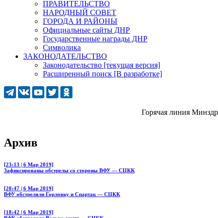
ПРАВИТЕЛЬСТВО
НАРОДНЫЙ СОВЕТ
ГОРОДА И РАЙОНЫ
Официальные сайты ДНР
Государственные награды ДНР
Символика
ЗАКОНОДАТЕЛЬСТВО
Законодательство [текущая версия]
Расширенный поиск [В разработке]
Горячая линия Минздрава ДНР
Архив
[23:13 | 6 Мар 2019]
Зафиксированы обстрелы со стороны ВФУ — СЦКК
[20:47 | 6 Мар 2019]
ВФУ обстреляли Горловку и Спартак — СЦКК
[18:42 | 6 Мар 2019]
ВФУ обстреляли Вольво-центр — СЦКК