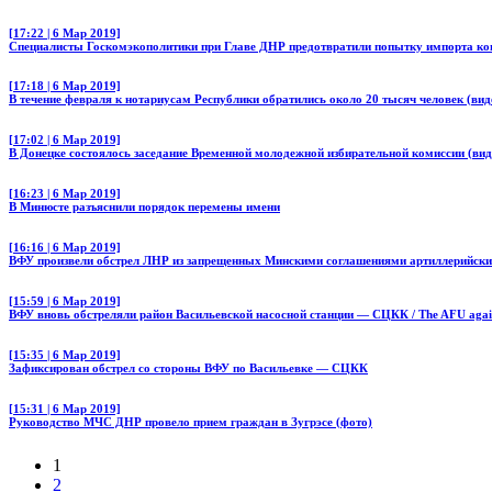
[17:22 | 6 Мар 2019]
Специалисты Госкомэкополитики при Главе ДНР предотвратили попытку импорта ко
[17:18 | 6 Мар 2019]
В течение февраля к нотариусам Республики обратились около 20 тысяч человек (вид
[17:02 | 6 Мар 2019]
В Донецке состоялось заседание Временной молодежной избирательной комиссии (вид
[16:23 | 6 Мар 2019]
В Минюсте разъяснили порядок перемены имени
[16:16 | 6 Мар 2019]
ВФУ произвели обстрел ЛНР из запрещенных Минскими соглашениями артиллерийски
[15:59 | 6 Мар 2019]
ВФУ вновь обстреляли район Васильевской насосной станции — СЦКК / The AFU again 
[15:35 | 6 Мар 2019]
Зафиксирован обстрел со стороны ВФУ по Васильевке — СЦКК
[15:31 | 6 Мар 2019]
Руководство МЧС ДНР провело прием граждан в Зугрэсе (фото)
1
2