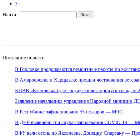
3
Найти:
Последние новости
В Горловке продолжаются ремонтные работы по восстан
В Амвросиевке и Харцызске 
КПВВ «Еленовка» будет осуществлять пропуск граждан 
Заявление начальника управления Народной милиции ДН
В Республике зафиксировано 55 пожаров — МЧС
В ДНР выявлено три случая заболевания COVID-19 — М
ВФУ вели огонь по Яковлевке, Донецку, Спартаку — Пр