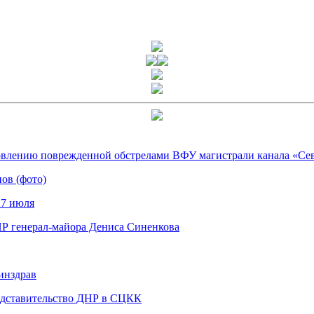
овлению поврежденной обстрелами ВФУ магистрали канала «Се
прошли чествования ветеранов (фото)
27 июля
Р генерал-майора Дениса Синенкова
инздрав
едставительство ДНР в СЦКК