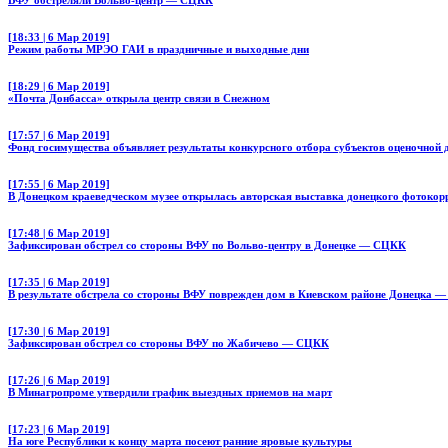
[18:33 | 6 Мар 2019]
Режим работы МРЭО ГАИ в праздничные и выходные дни
[18:29 | 6 Мар 2019]
«Почта Донбасса» открыла центр связи в Снежном
[17:57 | 6 Мар 2019]
Фонд госимущества объявляет результаты конкурсного отбора субъектов оценочной 
[17:55 | 6 Мар 2019]
В Донецком краеведческом музее открылась авторская выставка донецкого фотокор
[17:48 | 6 Мар 2019]
Зафиксирован обстрел со стороны ВФУ по Вольво-центру в Донецке — СЦКК
[17:35 | 6 Мар 2019]
В результате обстрела со стороны ВФУ поврежден дом в Киевском районе Донецка 
[17:30 | 6 Мар 2019]
Зафиксирован обстрел со стороны ВФУ по Жабичево — СЦКК
[17:26 | 6 Мар 2019]
В Минагропроме утвердили график выездных приемов на март
[17:23 | 6 Мар 2019]
На юге Республики к концу марта посеют ранние яровые культуры