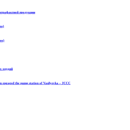
нтрафактной продукции
ео)
ео)
х орудий
engaged the pump station of Vasilyevka – JCCC