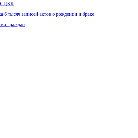
в СЦКК
а 6 тысяч записей актов о рождении и браке
ями граждан