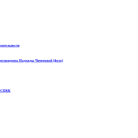
деятельности
респондента Надежды Чичеровой (фото)
— СЦКК