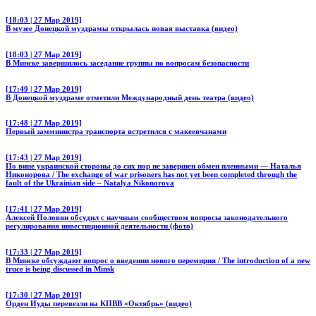
[18:03 | 27 Мар 2019]
В музее Донецкой муздрамы открылась новая выставка (видео)
[18:03 | 27 Мар 2019]
В Минске завершилось заседание группы по вопросам безопасности
[17:49 | 27 Мар 2019]
В Донецкой муздраме отметили Международный день театра (видео)
[17:48 | 27 Мар 2019]
Первый замминистра транспорта встретился с макеевчанами
[17:43 | 27 Мар 2019]
По вине украинской стороны до сих пор не завершен обмен пленными — Наталья
Никонорова / The exchange of war prisoners has not yet been completed through the
fault of the Ukrainian side – Natalya Nikonorova
[17:41 | 27 Мар 2019]
Алексей Половян обсудил с научным сообществом вопросы законодательного
регулирования инвестиционной деятельности (фото)
[17:33 | 27 Мар 2019]
В Минске обсуждают вопрос о введении нового перемирия / The introduction of a new
truce is being discussed in Minsk
[17:30 | 27 Мар 2019]
Орден Иуды перевезли на КПВВ «Октябрь» (видео)