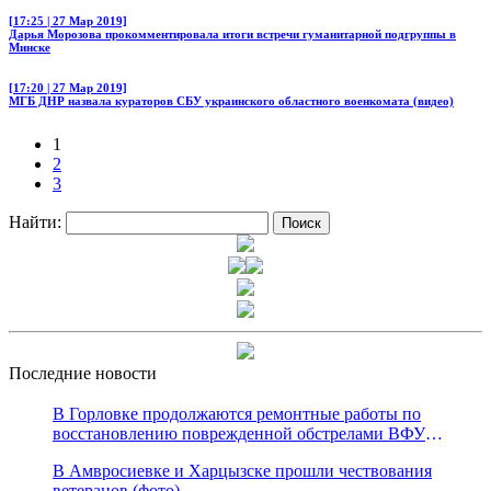
[17:25 | 27 Мар 2019]
Дарья Морозова прокомментировала итоги встречи гуманитарной подгруппы в
Минске
[17:20 | 27 Мар 2019]
МГБ ДНР назвала кураторов СБУ украинского областного военкомата (видео)
1
2
3
Найти:
Последние новости
В Горловке продолжаются ремонтные работы по
восстановлению поврежденной обстрелами ВФУ
магистрали канала «Северский Донец – Донбасс»
В Амвросиевке и Харцызске прошли чествования
ветеранов (фото)