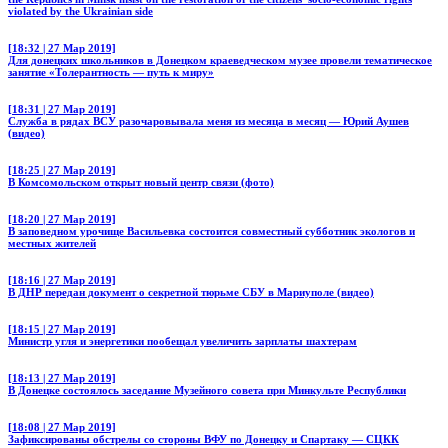
violated by the Ukrainian side
[18:32 | 27 Мар 2019]
Для донецких школьников в Донецком краеведческом музее провели тематическое
занятие «Толерантность — путь к миру»
[18:31 | 27 Мар 2019]
Служба в рядах ВСУ разочаровывала меня из месяца в месяц — Юрий Аушев
(видео)
[18:25 | 27 Мар 2019]
В Комсомольском открыт новый центр связи (фото)
[18:20 | 27 Мар 2019]
В заповедном урочище Васильевка состоится совместный субботник экологов и
местных жителей
[18:16 | 27 Мар 2019]
В ДНР передан документ о секретной тюрьме СБУ в Мариуполе (видео)
[18:15 | 27 Мар 2019]
Министр угля и энергетики пообещал увеличить зарплаты шахтерам
[18:13 | 27 Мар 2019]
В Донецке состоялось заседание Музейного совета при Минкульте Республики
[18:08 | 27 Мар 2019]
Зафиксированы обстрелы со стороны ВФУ по Донецку и Спартаку — СЦКК