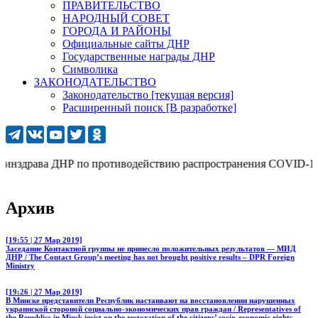
ПРАВИТЕЛЬСТВО
НАРОДНЫЙ СОВЕТ
ГОРОДА И РАЙОНЫ
Официальные сайты ДНР
Государственные награды ДНР
Символика
ЗАКОНОДАТЕЛЬСТВО
Законодательство [текущая версия]
Расширенный поиск [В разработке]
нздрава ДНР по противодействию распространения COVID-19: 277
Архив
[19:55 | 27 Мар 2019]
Заседание Контактной группы не принесло положительных результатов — МИД
ДНР / The Contact Group’s meeting has not brought positive results – DPR Foreign
Ministry
[19:26 | 27 Мар 2019]
В Минске представители Республик настаивают на восстановлении нарушенных
украинской стороной социально-экономических прав граждан / Representatives of
the Republics in Minsk insist on the restoration of the citizens’ socio-economic rights