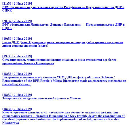
[21:53 | 2 Июл 2019]
ВФУ обстреляли ряд населенных пунктов Республики — Представительство ДНР в
СЦКК
[20:37 | 2 Июл 2019]
ВФУ обстреливали Ясиноватую, Донецк и Васильевку — Представительство ДНР в
СЦКК
[19:59 | 2 Июл 2019]
Глава ДНР Денис Пушилин провел совещание по вопросу обострения ситуации на
линии соприкосновения (видео)
[19:33 | 2 Июл 2019]
Ситуация вдоль линии соприкосновения с каждым днем становится все более
критичной — Наталья Никонорова
[18:56 | 2 Июл 2019]
Экстренное заявление представителя УНМ ДНР по факту обстрела Зайцево /
Representative of the DPR People’s Militia Directorate made an emergency statement on
the shelling Zaitsevo
[18:52 | 2 Июл 2019]
Завершилось заседание Контактной группы в Минске
[18:36 | 2 Июл 2019]
Киев откровенно затягивает согласование уже готового механизма реализации
социальных выплат – Наталья Никонорова / Kiev frankly delays the coordination of
the already-present mechanism for the implementation of social payments – Natalya
Nikonorova