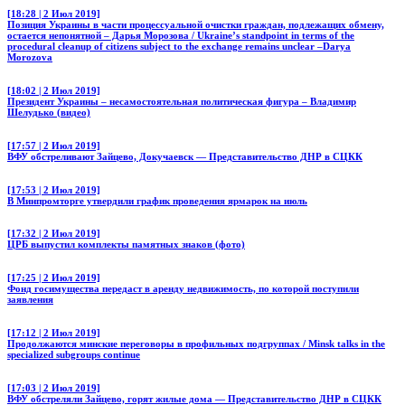
[18:28 | 2 Июл 2019]
Позиция Украины в части процессуальной очистки граждан, подлежащих обмену,
остается непонятной – Дарья Морозова / Ukraine’s standpoint in terms of the
procedural cleanup of citizens subject to the exchange remains unclear –Darya
Morozova
[18:02 | 2 Июл 2019]
Президент Украины – несамостоятельная политическая фигура – Владимир
Шелудько (видео)
[17:57 | 2 Июл 2019]
ВФУ обстреливают Зайцево, Докучаевск — Представительство ДНР в СЦКК
[17:53 | 2 Июл 2019]
В Минпромторге утвердили график проведения ярмарок на июль
[17:32 | 2 Июл 2019]
ЦРБ выпустил комплекты памятных знаков (фото)
[17:25 | 2 Июл 2019]
Фонд госимущества передаст в аренду недвижимость, по которой поступили
заявления
[17:12 | 2 Июл 2019]
Продолжаются минские переговоры в профильных подгруппах / Minsk talks in the
specialized subgroups continue
[17:03 | 2 Июл 2019]
ВФУ обстреляли Зайцево, горят жилые дома — Представительство ДНР в СЦКК