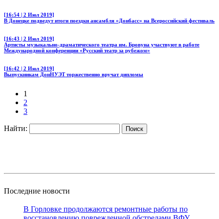
[16:54 | 2 Июл 2019]
В Донецке подведут итоги поездки ансамбля «Донбасс» на Всероссийский фестиваль
[16:43 | 2 Июл 2019]
Артисты музыкально-драматического театра им. Бровуна участвуют в работе
Международной конференции «Русский театр за рубежом»
[16:42 | 2 Июл 2019]
Выпускникам ДонНУЭТ торжественно вручат дипломы
1
2
3
Найти:
Последние новости
В Горловке продолжаются ремонтные работы по
восстановлению поврежденной обстрелами ВФУ