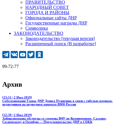
ПРАВИТЕЛЬСТВО
НАРОДНЫЙ СОВЕТ
ГОРОДА И РАЙОНЫ
Официальные сайты ДНР
Государственные награды ДНР
Символика
ЗАКОНОДАТЕЛЬСТВО
Законодательство [текущая версия]
Расширенный поиск [В разработке]
9-72-77
Архив
[23:51 | 2 Июл 2019]
Соболезнование Главы ДНР Дениса Пушилина в связи с гибелью моряков-
подводников на подводном аппарате ВМФ России
[22:39 | 2 Июл 2019]
Зафиксированы обстрелы со стороны ВФУ по Коминтерново, Саханке,
Сосновскому и Октябрю — Представительство ДНР в СЦКК