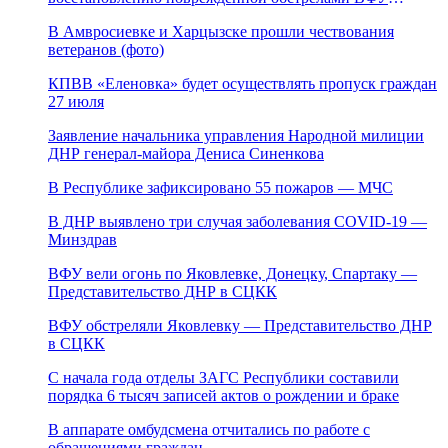
магистрали канала «Северский Донец – Донбасс»
В Амвросиевке и Харцызске прошли чествования
ветеранов (фото)
КПВВ «Еленовка» будет осуществлять пропуск граждан
27 июля
Заявление начальника управления Народной милиции
ДНР генерал-майора Дениса Синенкова
В Республике зафиксировано 55 пожаров — МЧС
В ДНР выявлено три случая заболевания COVID-19 —
Минздрав
ВФУ вели огонь по Яковлевке, Донецку, Спартаку —
Представительство ДНР в СЦКК
ВФУ обстреляли Яковлевку — Представительство ДНР
в СЦКК
С начала года отделы ЗАГС Республики составили
порядка 6 тысяч записей актов о рождении и браке
В аппарате омбудсмена отчитались по работе с
обращениями граждан