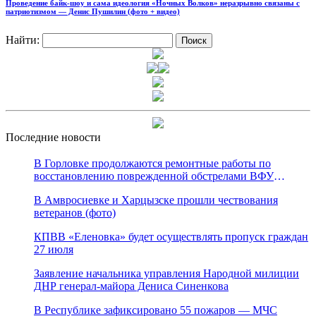
Проведение байк-шоу и сама идеология «Ночных Волков» неразрывно связаны с
патриотизмом — Денис Пушилин (фото + видео)
Найти:
Последние новости
В Горловке продолжаются ремонтные работы по
восстановлению поврежденной обстрелами ВФУ
магистрали канала «Северский Донец – Донбасс»
В Амвросиевке и Харцызске прошли чествования
ветеранов (фото)
КПВВ «Еленовка» будет осуществлять пропуск граждан
27 июля
Заявление начальника управления Народной милиции
ДНР генерал-майора Дениса Синенкова
В Республике зафиксировано 55 пожаров — МЧС