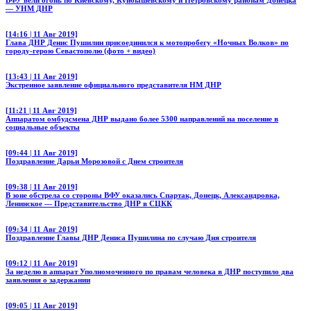
— УНМ ДНР
[14:16 | 11 Авг 2019]
Глава ДНР Денис Пушилин присоединился к мотопробегу «Ночных Волков» по
городу-герою Севастополю (фото + видео)
[13:43 | 11 Авг 2019]
Экстренное заявление официального представителя НМ ДНР
[11:21 | 11 Авг 2019]
Аппаратом омбудсмена ДНР выдано более 5300 направлений на поселение в
социальные объекты
[09:44 | 11 Авг 2019]
Поздравление Дарьи Морозовой с Днем строителя
[09:38 | 11 Авг 2019]
В зоне обстрела со стороны ВФУ оказались Спартак, Донецк, Александровка,
Ленинское — Представительство ДНР в СЦКК
[09:34 | 11 Авг 2019]
Поздравление Главы ДНР Дениса Пушилина по случаю Дня строителя
[09:12 | 11 Авг 2019]
За неделю в аппарат Уполномоченного по правам человека в ДНР поступило два
заявления о задержании
[09:05 | 11 Авг 2019]