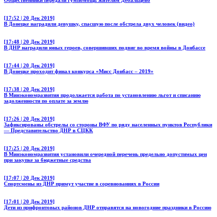
[17:52 | 20 Дек 2019]
В Донецке наградили девушку, спасшую после обстрела двух человек (видео)
[17:48 | 20 Дек 2019]
В ДНР наградили юных героев, совершивших подвиг во время войны в Донбассе
[17:44 | 20 Дек 2019]
В Донецке проходит финал конкурса «Мисс Донбасс – 2019»
[17:38 | 20 Дек 2019]
В Минэкономразвития продолжается работа по установлению льгот и списанию
задолженности по оплате за землю
[17:26 | 20 Дек 2019]
Зафиксированы обстрелы со стороны ВФУ по ряду населенных пунктов Республики
— Представительство ДНР в СЦКК
[17:25 | 20 Дек 2019]
В Минэкономразвития установили очередной перечень предельно допустимых цен
при закупке за бюджетные средства
[17:07 | 20 Дек 2019]
Спортсмены из ДНР примут участие в соревнованиях в России
[17:01 | 20 Дек 2019]
Дети из прифронтовых районов ДНР отправятся на новогодние праздники в Россию