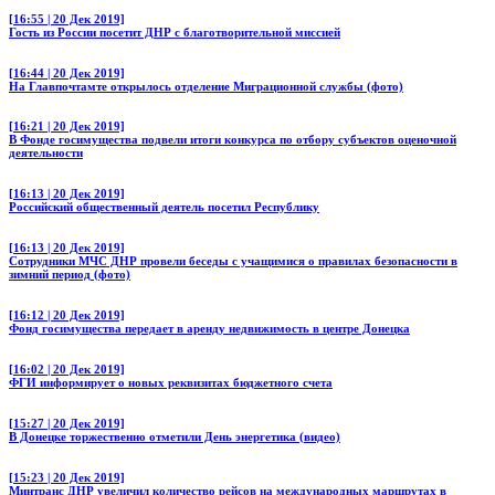
[16:55 | 20 Дек 2019]
Гость из России посетит ДНР с благотворительной миссией
[16:44 | 20 Дек 2019]
На Главпочтамте открылось отделение Миграционной службы (фото)
[16:21 | 20 Дек 2019]
В Фонде госимущества подвели итоги конкурса по отбору субъектов оценочной
деятельности
[16:13 | 20 Дек 2019]
Российский общественный деятель посетил Республику
[16:13 | 20 Дек 2019]
Сотрудники МЧС ДНР провели беседы с учащимися о правилах безопасности в
зимний период (фото)
[16:12 | 20 Дек 2019]
Фонд госимущества передает в аренду недвижимость в центре Донецка
[16:02 | 20 Дек 2019]
ФГИ информирует о новых реквизитах бюджетного счета
[15:27 | 20 Дек 2019]
В Донецке торжественно отметили День энергетика (видео)
[15:23 | 20 Дек 2019]
Минтранс ДНР увеличил количество рейсов на международных маршрутах в