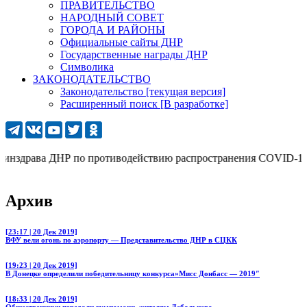
ПРАВИТЕЛЬСТВО
НАРОДНЫЙ СОВЕТ
ГОРОДА И РАЙОНЫ
Официальные сайты ДНР
Государственные награды ДНР
Символика
ЗАКОНОДАТЕЛЬСТВО
Законодательство [текущая версия]
Расширенный поиск [В разработке]
здрава ДНР по противодействию распространения COVID-19: 277 
Архив
[23:17 | 20 Дек 2019]
ВФУ вели огонь по аэропорту — Представительство ДНР в СЦКК
[19:23 | 20 Дек 2019]
В Донецке определили победительницу конкурса»Мисс Донбасс — 2019″
[18:33 | 20 Дек 2019]
Общественники передали гумпомощь жителям Дебальцево