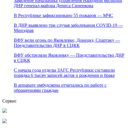
Заявление начальника управления Народной милиции
ДНР генерал-майора Дениса Синенкова
В Республике зафиксировано 55 пожаров — МЧС
В ДНР выявлено три случая заболевания COVID-19 —
Минздрав
ВФУ вели огонь по Яковлевке, Донецку, Спартаку —
Представительство ДНР в СЦКК
ВФУ обстреляли Яковлевку — Представительство ДНР
в СЦКК
С начала года отделы ЗАГС Республики составили
порядка 6 тысяч записей актов о рождении и браке
В аппарате омбудсмена отчитались по работе с
обращениями граждан
Сервис