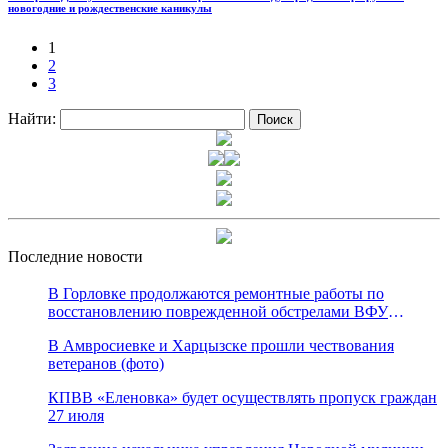
новогодние и рождественские каникулы
1
2
3
Найти:
Последние новости
В Горловке продолжаются ремонтные работы по
восстановлению поврежденной обстрелами ВФУ
магистрали канала «Северский Донец – Донбасс»
В Амвросиевке и Харцызске прошли чествования
ветеранов (фото)
КПВВ «Еленовка» будет осуществлять пропуск граждан
27 июля