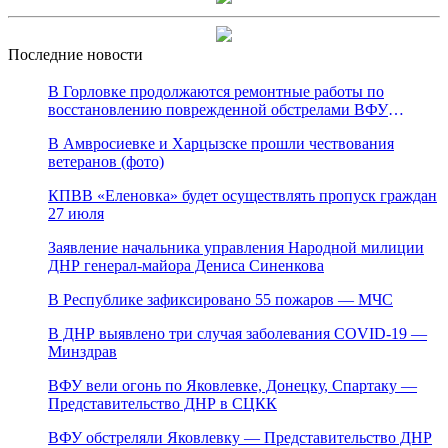
Последние новости
В Горловке продолжаются ремонтные работы по
восстановлению поврежденной обстрелами ВФУ
магистрали канала «Северский Донец – Донбасс»
В Амвросиевке и Харцызске прошли чествования
ветеранов (фото)
КПВВ «Еленовка» будет осуществлять пропуск граждан
27 июля
Заявление начальника управления Народной милиции
ДНР генерал-майора Дениса Синенкова
В Республике зафиксировано 55 пожаров — МЧС
В ДНР выявлено три случая заболевания COVID-19 —
Минздрав
ВФУ вели огонь по Яковлевке, Донецку, Спартаку —
Представительство ДНР в СЦКК
ВФУ обстреляли Яковлевку — Представительство ДНР