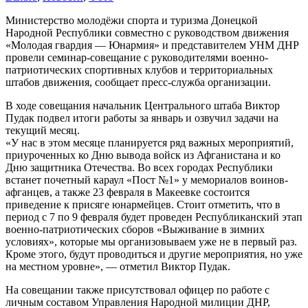
Министерство молодёжи спорта и туризма Донецкой
Народной Республики совместно с руководством движения
«Молодая гвардия — Юнармия» и представителем УНМ ДНР
провели семинар-совещание с руководителями военно-
патриотических спортивных клубов и территориальных
штабов движения, сообщает пресс-служба организации.
В ходе совещания начальник Центрального штаба Виктор
Пудак подвел итоги работы за январь и озвучил задачи на
текущий месяц.
«У нас в этом месяце планируется ряд важных мероприятий,
приуроченных ко Дню вывода войск из Афганистана и ко
Дню защитника Отечества. Во всех городах Республики
встанет почетный караул «Пост №1» у мемориалов воинов-
афганцев, а также 23 февраля в Макеевке состоится
приведение к присяге юнармейцев. Стоит отметить, что в
период с 7 по 9 февраля будет проведен Республиканский этап
военно-патриотических сборов «Выживание в зимних
условиях», которые мы организовываем уже не в первый раз.
Кроме этого, будут проводиться и другие мероприятия, но уже
на местном уровне», — отметил Виктор Пудак.
На совещании также присутствовал офицер по работе с
личным составом Управления Народной милиции ДНР,