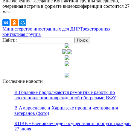
Внеочередное заседание Контактной группы завершено,
очередная встреча в формате видеоконференции состоится 27
мая.
Министерство иностранных дел ДНР
Трехсторонняя
контактная группа
Найти:
Последние новости
В Горловке продолжаются ремонтные работы по
восстановлению поврежденной обстрелами ВФУ
магистрали канала «Северский Донец – Донбасс»
В Амвросиевке и Харцызске прошли чествования
ветеранов (фото)
КПВВ «Еленовка» будет осуществлять пропуск граждан
27 июля