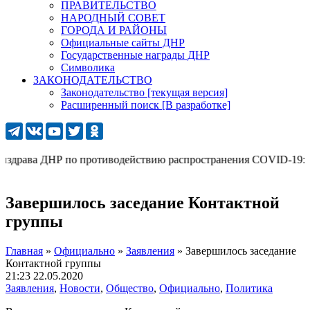
ПРАВИТЕЛЬСТВО
НАРОДНЫЙ СОВЕТ
ГОРОДА И РАЙОНЫ
Официальные сайты ДНР
Государственные награды ДНР
Символика
ЗАКОНОДАТЕЛЬСТВО
Законодательство [текущая версия]
Расширенный поиск [В разработке]
драва ДНР по противодействию распространения COVID-19: 277 (с
Завершилось заседание Контактной
группы
Главная
»
Официально
»
Заявления
»
Завершилось заседание
Контактной группы
21:23 22.05.2020
Заявления
,
Новости
,
Общество
,
Официально
,
Политика