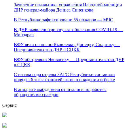
Заявление начальника управления Народной милиции
ДНР генерал-майора Дениса Синенкова
В Республике зафиксировано 55 пожаров — МЧС
В ДНР выявлено три случая заболевания COVID-19 —
Минздрав
ВФУ вели огонь по Яковлевке, Донецку, Спартаку —
Представительство ДНР в СЦКК
ВФУ обстреляли Яковлевку — Представительство ДНР
в СЦКК
С начала года отделы ЗАГС Республики составили
порядка 6 тысяч записей актов о рождении и браке
В аппарате омбудсмена отчитались по работе с
обращениями граждан
Сервис