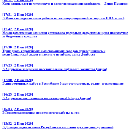
Киев навязывает политическую и военную эскалацию конфликта – Денис Пушилин
[17:51 | 2 Июн 2020]
В Минюсте подвели итоги работы по антикоррупционной экспертизе НПА за май
[17:42 | 2 Июн 2020]
Межведомственная комиссия установила предельно допустимые цены при закупке
за бюджетные средства
[17:30 | 2 Июн 2020]
Тринадцать европейских и американских городов присоединились к
республиканской акции в память о погибших детях Донбасса
[17:23 | 2 Июн 2020]
В Харцызске завершено восстановление лифтового хозяйства (видео)
[17:00 | 2 Июн 2020]
В дни ремонтных работ в Республике будет отсутствовать радио- и телевещание
[16:25 | 2 Июн 2020]
В Харцызске восстановили инсталляцию «Победа» (видео)
[16:03 | 2 Июн 2020]
В Госкомэкополитики подвели итоги работы за год
[15:52 | 2 Июн 2020]
В Донецке подвели итоги Республиканского конкурса видеопоздравлений