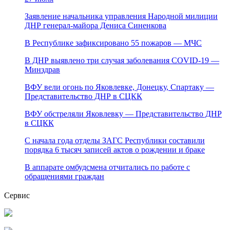
Заявление начальника управления Народной милиции
ДНР генерал-майора Дениса Синенкова
В Республике зафиксировано 55 пожаров — МЧС
В ДНР выявлено три случая заболевания COVID-19 —
Минздрав
ВФУ вели огонь по Яковлевке, Донецку, Спартаку —
Представительство ДНР в СЦКК
ВФУ обстреляли Яковлевку — Представительство ДНР
в СЦКК
С начала года отделы ЗАГС Республики составили
порядка 6 тысяч записей актов о рождении и браке
В аппарате омбудсмена отчитались по работе с
обращениями граждан
Сервис