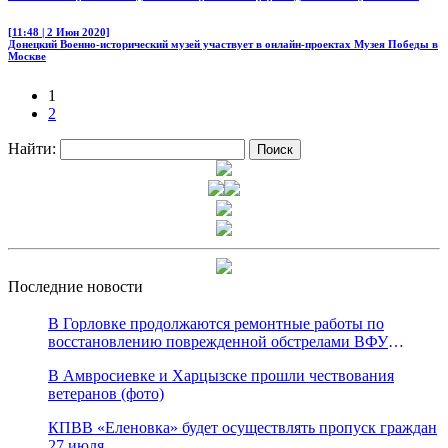
[11:48 | 2 Июн 2020]
Донецкий Военно-исторический музей участвует в онлайн-проектах Музея Победы в
Москве
1
2
Найти:
Последние новости
В Горловке продолжаются ремонтные работы по
восстановлению поврежденной обстрелами ВФУ
магистрали канала «Северский Донец – Донбасс»
В Амвросиевке и Харцызске прошли чествования
ветеранов (фото)
КПВВ «Еленовка» будет осуществлять пропуск граждан
27 июля