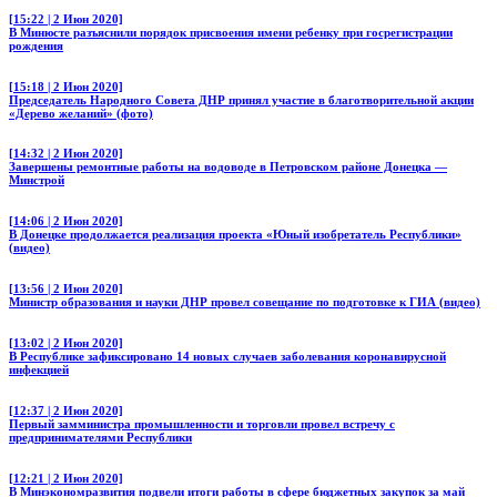
[15:22 | 2 Июн 2020]
В Минюсте разъяснили порядок присвоения имени ребенку при госрегистрации
рождения
[15:18 | 2 Июн 2020]
Председатель Народного Совета ДНР принял участие в благотворительной акции
«Дерево желаний» (фото)
[14:32 | 2 Июн 2020]
Завершены ремонтные работы на водоводе в Петровском районе Донецка —
Минстрой
[14:06 | 2 Июн 2020]
В Донецке продолжается реализация проекта «Юный изобретатель Республики»
(видео)
[13:56 | 2 Июн 2020]
Министр образования и науки ДНР провел совещание по подготовке к ГИА (видео)
[13:02 | 2 Июн 2020]
В Республике зафиксировано 14 новых случаев заболевания коронавирусной
инфекцией
[12:37 | 2 Июн 2020]
Первый замминистра промышленности и торговли провел встречу с
предпринимателями Республики
[12:21 | 2 Июн 2020]
В Минэкономразвития подвели итоги работы в сфере бюджетных закупок за май