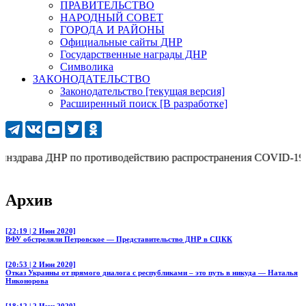
ПРАВИТЕЛЬСТВО
НАРОДНЫЙ СОВЕТ
ГОРОДА И РАЙОНЫ
Официальные сайты ДНР
Государственные награды ДНР
Символика
ЗАКОНОДАТЕЛЬСТВО
Законодательство [текущая версия]
Расширенный поиск [В разработке]
драва ДНР по противодействию распространения COVID-19: 277 (
Архив
[22:19 | 2 Июн 2020]
ВФУ обстреляли Петровское — Представительство ДНР в СЦКК
[20:53 | 2 Июн 2020]
Отказ Украины от прямого диалога с республиками – это путь в никуда — Наталья
Никонорова
[18:12 | 2 Июн 2020]