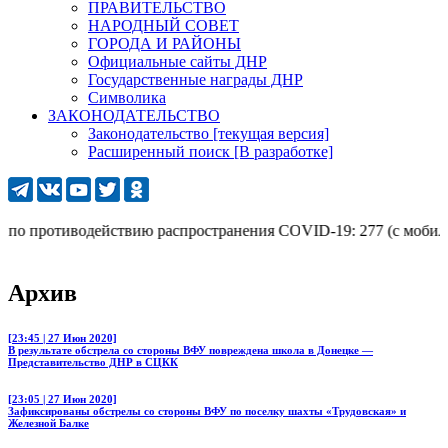
ПРАВИТЕЛЬСТВО
НАРОДНЫЙ СОВЕТ
ГОРОДА И РАЙОНЫ
Официальные сайты ДНР
Государственные награды ДНР
Символика
ЗАКОНОДАТЕЛЬСТВО
Законодательство [текущая версия]
Расширенный поиск [В разработке]
 противодействию распространения COVID-19: 277 (с мобильного 
Архив
[23:45 | 27 Июн 2020]
В результате обстрела со стороны ВФУ повреждена школа в Донецке —
Представительство ДНР в СЦКК
[23:05 | 27 Июн 2020]
Зафиксированы обстрелы со стороны ВФУ по поселку шахты «Трудовская» и
Железной Балке