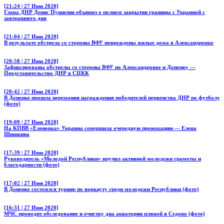
[21:24 | 27 Июн 2020]
Глава ДНР Денис Пушилин объявил о полном закрытии границы с Украиной с
завтрашнего дня
[21:04 | 27 Июн 2020]
В результате обстрела со стороны ВФУ повреждены жилые дома в Александровке
[20:58 | 27 Июн 2020]
Зафиксированы обстрелы со стороны ВФУ по Александровке и Донецку —
Представительство ДНР в СЦКК
[20:42 | 27 Июн 2020]
В Донецке прошла церемония награждения победителей первенства ДНР по футболу
(фото)
[19:09 | 27 Июн 2020]
На КПВВ «Еленовка» Украина совершила очередную провокацию — Елена
Шишкина
[17:39 | 27 Июн 2020]
Руководитель «Молодой Республики» вручил активной молодежи грамоты и
благодарности (фото)
[17:02 | 27 Июн 2020]
В Донецке состоялся турнир по воркауту среди молодежи Республики (фото)
[16:31 | 27 Июн 2020]
МЧС проводит обследование и очистку дна акватории пляжей в Седово (фото)