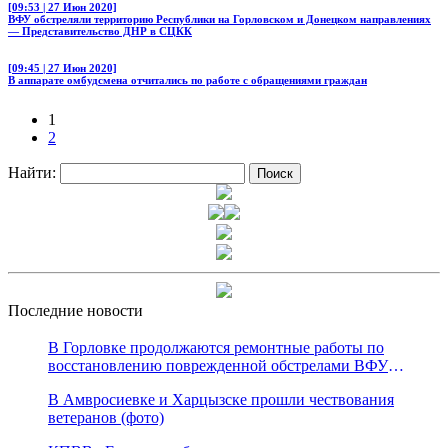
[09:53 | 27 Июн 2020]
ВФУ обстреляли территорию Республики на Горловском и Донецком направлениях
— Представительство ДНР в СЦКК
[09:45 | 27 Июн 2020]
В аппарате омбудсмена отчитались по работе с обращениями граждан
1
2
Найти:
Последние новости
В Горловке продолжаются ремонтные работы по
восстановлению поврежденной обстрелами ВФУ
магистрали канала «Северский Донец – Донбасс»
В Амвросиевке и Харцызске прошли чествования
ветеранов (фото)