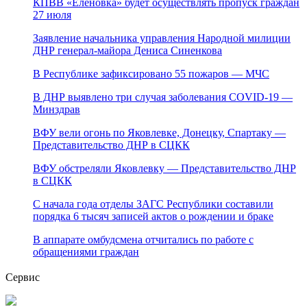
КПВВ «Еленовка» будет осуществлять пропуск граждан
27 июля
Заявление начальника управления Народной милиции
ДНР генерал-майора Дениса Синенкова
В Республике зафиксировано 55 пожаров — МЧС
В ДНР выявлено три случая заболевания COVID-19 —
Минздрав
ВФУ вели огонь по Яковлевке, Донецку, Спартаку —
Представительство ДНР в СЦКК
ВФУ обстреляли Яковлевку — Представительство ДНР
в СЦКК
С начала года отделы ЗАГС Республики составили
порядка 6 тысяч записей актов о рождении и браке
В аппарате омбудсмена отчитались по работе с
обращениями граждан
Сервис