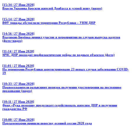
[15:34 | 27 Июн 2020]
Власти Украины бросили жителей Донбасса в «серой зоне» (видео)
[15:14 | 27 Июн 2020]
ВФУ трижды обстреляли территорию Республики – УНМ ДНР
[14:56 | 27 Июн 2020]
Владимир Бидёвка принял участие в мероприятии по случаю выпуска кадетов
(фото+видео)
[11:14 | 27 Июн 2020]
МЧС ДНР проводит профилактические рейды по водным объектам (фото)
[11:01 | 27 Июн 2020]
На территории Республики зарегистрировано 23 новых случая заболевания COVID-
19
[10:33 | 27 Июн 2020]
Правоохранители разъясняют порядок получения удостоверения на постоянное
проживание (видео)
[10:11 | 27 Июн 2020]
Фонд «Рука помощи» продолжает содействовать жителям ДНР в получении
гражданства РФ
[10:00 | 27 Июн 2020]
Парламентарии приняли повестку осенней сессии 2020 года