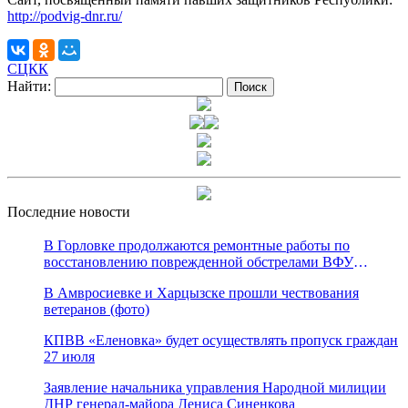
http://podvig-dnr.ru/
СЦКК
Найти:
Последние новости
В Горловке продолжаются ремонтные работы по
восстановлению поврежденной обстрелами ВФУ
магистрали канала «Северский Донец – Донбасс»
В Амвросиевке и Харцызске прошли чествования
ветеранов (фото)
КПВВ «Еленовка» будет осуществлять пропуск граждан
27 июля
Заявление начальника управления Народной милиции
ДНР генерал-майора Дениса Синенкова