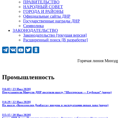
ПРАВИТЕЛЬСТВО
НАРОДНЫЙ СОВЕТ
ГОРОДА И РАЙОНЫ
Официальные сайты ДНР
Государственные награды ДНР
Символика
ЗАКОНОДАТЕЛЬСТВО
Законодательство [текущая версия]
Расширенный поиск [В разработке]
Горячая линия Минздрава ДНР
Промышленность
[16:03 | 23 Июл 2020]
Представители Минугля ДНР посетили шахту “Шахтерская — Глубокая” (видео)
[14:29 | 22 Июл 2020]
На шахте «Комсомолец Донбасса» введена в эксплуатацию новая лава (видео)
[15:15 | 20 Июл 2020]
Глава ДНР Денис Пушилин посетил завод «Авиатех» в Снежном (фото+видео)