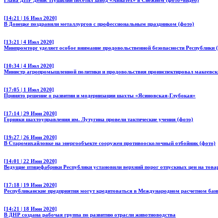
[14:21 | 16 Июл 2020]
В Донецке поздравили металлургов с профессиональным праздником (фото)
[13:21 | 4 Июл 2020]
Минпромторг уделяет особое внимание продовольственной безопасности Республики (
[10:34 | 4 Июл 2020]
Министр агропромышленной политики и продовольствия проинспектировал макеевски
[17:05 | 1 Июл 2020]
Принято решение о развитии и модернизации шахты «Ясиновская-Глубокая»
[17:14 | 29 Июн 2020]
Горняки шахтоуправления им. Лутугина провели тактические учения (фото)
[19:27 | 26 Июн 2020]
В Старомихайловке на энергообъекте сооружен противоосколочный отбойник (фото)
[14:01 | 22 Июн 2020]
Ведущие птицефабрики Республики установили верхний порог отпускных цен на товар
[17:18 | 19 Июн 2020]
Республиканские предприятия могут кредитоваться в Международном расчетном банк
[14:21 | 18 Июн 2020]
В ДНР создана рабочая группа по развитию отрасли животноводства