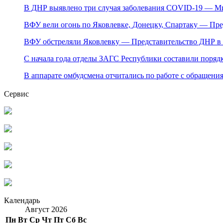
В ДНР выявлено три случая заболевания COVID-19 — М
ВФУ вели огонь по Яковлевке, Донецку, Спартаку — Пр
ВФУ обстреляли Яковлевку — Представительство ДНР 
С начала года отделы ЗАГС Республики составили порядк
В аппарате омбудсмена отчитались по работе с обращени
Сервис
Календарь
Август 2026
Пн
Вт
Ср
Чт
Пт
Сб
Вс