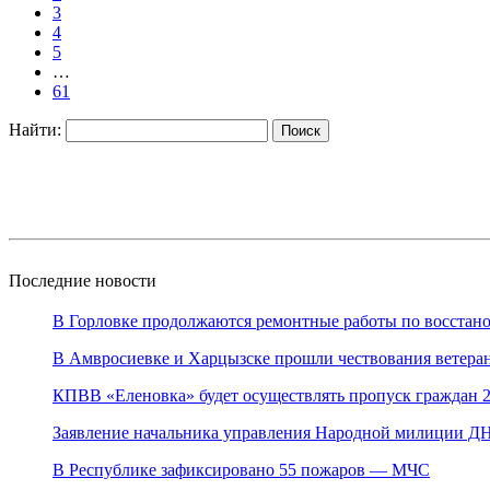
3
4
5
…
61
Найти:
Последние новости
В Горловке продолжаются ремонтные работы по восстан
В Амвросиевке и Харцызске 
КПВВ «Еленовка» будет осуществлять пропуск граждан 
Заявление начальника управления Народной милиции ДН
В Республике зафиксировано 55 пожаров — МЧС