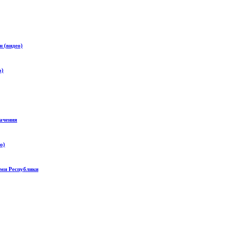
 (видео)
о)
ачения
о)
ями Республики