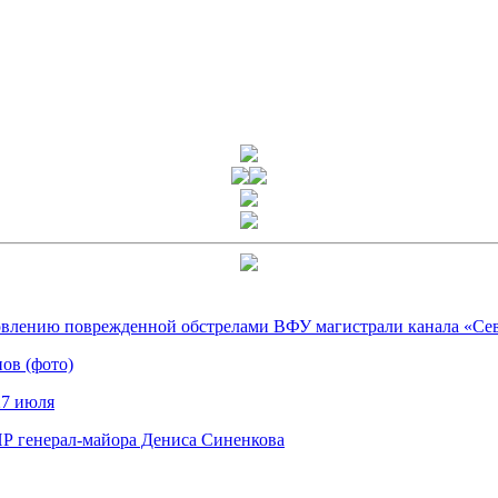
овлению поврежденной обстрелами ВФУ магистрали канала «Се
прошли чествования ветеранов (фото)
27 июля
Р генерал-майора Дениса Синенкова