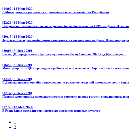
[14:07 | 18 Июн 2020]
В Минагропроме рассказали о развитии сельского хозяйства Республики
[22:29 | 16 Июн 2020]
Продовольственная безопасность должна быть обеспечена на 100% — Денис Пушилин
[20:15 | 16 Июн 2020]
Зарплату шахтерам необходимо выплачивать своевременно — Денис Пушилин (виде
[20:03 | 5 Июн 2020]
Главе ДНР представили Программу развития Республики на 2020 год (фото+видео)
[16:50 | 3 Июн 2020]
Минагропромом ДНР проводятся работы по вовлечению в оборот земель сельхозназн
[12:24 | 3 Июн 2020]
В Донецке прошла онлайн-конференция по развитию угольной промышленности (виде
[12:37 | 2 Июн 2020]
Первый замминистра промышленности и торговли провел встречу с предпринимател
[17:59 | 18 Май 2020]
В Республике проходит сев кормовых и поздних зерновых культур
1
2