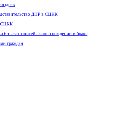
инздрав
едставительство ДНР в СЦКК
в СЦКК
а 6 тысяч записей актов о рождении и браке
ями граждан