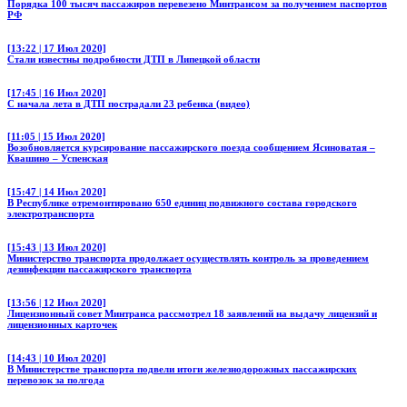
Порядка 100 тысяч пассажиров перевезено Минтрансом за получением паспортов
РФ
[13:22 | 17 Июл 2020]
Стали известны подробности ДТП в Липецкой области
[17:45 | 16 Июл 2020]
С начала лета в ДТП пострадали 23 ребенка (видео)
[11:05 | 15 Июл 2020]
Возобновляется курсирование пассажирского поезда сообщением Ясиноватая –
Квашино – Успенская
[15:47 | 14 Июл 2020]
В Республике отремонтировано 650 единиц подвижного состава городского
электротранспорта
[15:43 | 13 Июл 2020]
Министерство транспорта продолжает осуществлять контроль за проведением
дезинфекции пассажирского транспорта
[13:56 | 12 Июл 2020]
Лицензионный совет Минтранса рассмотрел 18 заявлений на выдачу лицензий и
лицензионных карточек
[14:43 | 10 Июл 2020]
В Министерстве транспорта подвели итоги железнодорожных пассажирских
перевозок за полгода