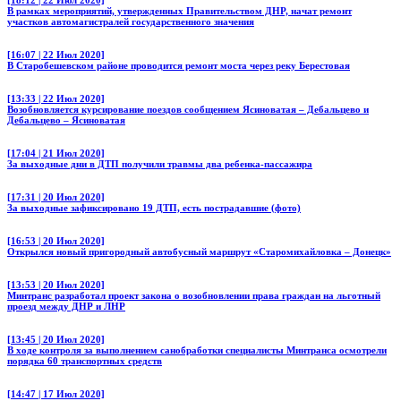
В рамках мероприятий, утвержденных Правительством ДНР, начат ремонт
участков автомагистралей государственного значения
[16:07 | 22 Июл 2020]
В Старобешевском районе проводится ремонт моста через реку Берестовая
[13:33 | 22 Июл 2020]
Возобновляется курсирование поездов сообщением Ясиноватая – Дебальцево и
Дебальцево – Ясиноватая
[17:04 | 21 Июл 2020]
За выходные дни в ДТП получили травмы два ребенка-пассажира
[17:31 | 20 Июл 2020]
За выходные зафиксировано 19 ДТП, есть пострадавшие (фото)
[16:53 | 20 Июл 2020]
Открылся новый пригородный автобусный маршрут «Старомихайловка – Донецк»
[13:53 | 20 Июл 2020]
Минтранс разработал проект закона о возобновлении права граждан на льготный
проезд между ДНР и ЛНР
[13:45 | 20 Июл 2020]
В ходе контроля за выполнением санобработки специалисты Минтранса осмотрели
порядка 60 транспортных средств
[14:47 | 17 Июл 2020]