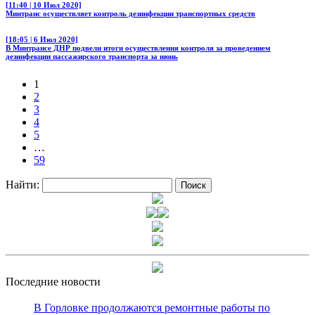
[11:40 | 10 Июл 2020]
Минтранс осуществляет контроль дезинфекции транспортных средств
[18:05 | 6 Июл 2020]
В Минтрансе ДНР подвели итоги осуществления контроля за проведением
дезинфекции пассажирского транспорта за июнь
1
2
3
4
5
…
59
Найти:
Последние новости
В Горловке продолжаются ремонтные работы по