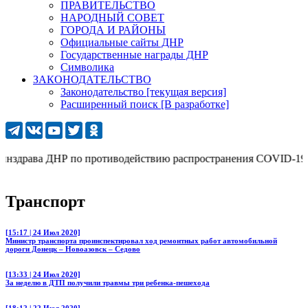
ПРАВИТЕЛЬСТВО
НАРОДНЫЙ СОВЕТ
ГОРОДА И РАЙОНЫ
Официальные сайты ДНР
Государственные награды ДНР
Символика
ЗАКОНОДАТЕЛЬСТВО
Законодательство [текущая версия]
Расширенный поиск [В разработке]
драва ДНР по противодействию распространения COVID-19: 277 (
Транспорт
[15:17 | 24 Июл 2020]
Министр транспорта проинспектировал ход ремонтных работ автомобильной
дороги Донецк – Новоазовск – Седово
[13:33 | 24 Июл 2020]
За неделю в ДТП получили травмы три ребенка-пешехода
[18:12 | 22 Июл 2020]