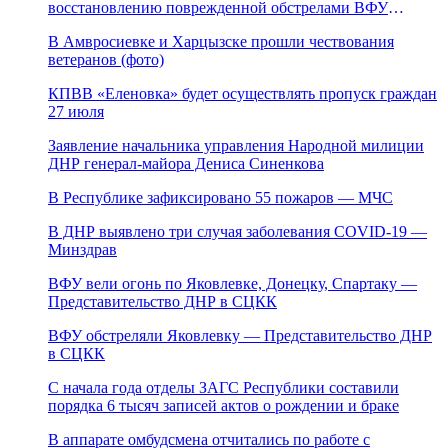
восстановлению поврежденной обстрелами ВФУ
магистрали канала «Северский Донец – Донбасс»
В Амвросиевке и Харцызске прошли чествования
ветеранов (фото)
КПВВ «Еленовка» будет осуществлять пропуск граждан
27 июля
Заявление начальника управления Народной милиции
ДНР генерал-майора Дениса Синенкова
В Республике зафиксировано 55 пожаров — МЧС
В ДНР выявлено три случая заболевания COVID-19 —
Минздрав
ВФУ вели огонь по Яковлевке, Донецку, Спартаку —
Представительство ДНР в СЦКК
ВФУ обстреляли Яковлевку — Представительство ДНР
в СЦКК
С начала года отделы ЗАГС Республики составили
порядка 6 тысяч записей актов о рождении и браке
В аппарате омбудсмена отчитались по работе с